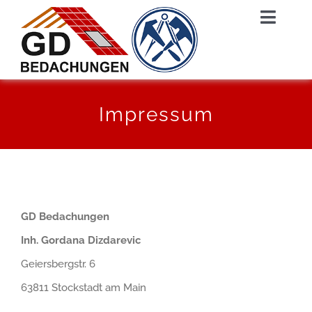
Zum
Toggl
Inhalt
Naviga
springen
Impressum
START
UNTERNEHMEN
LEISTUNGEN
GD Bedachungen
Inh. Gordana Dizdarevic
SERVICE
Geiersbergstr. 6
63811 Stockstadt am Main
KONTAKT